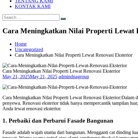
TENTANG KAMI
KONTAK KAMI
Search
Search
for:
Cara Meningkatkan Nilai Properti Lewat 
Home
Uncategorized
Cara Meningkatkan Nilai Properti Lewat Renovasi Eksterior
Cara Meningkatkan Nilai Properti Lewat Renovasi Eksterior
May 21, 2025
May 21, 2025
admindnagroup
Cara Meningkatkan Nilai Properti Lewat Renovasi Eksterior:Dalam du
penyewa. Renovasi eksterior tidak hanya mempercantik tampilan luar, t
Anda lewat renovasi eksterior.
1.
Perbaiki dan Perbarui Fasade Bangunan
Fasade adalah wajah utama dari bangunan. Mengganti cat dinding lua
terawat. Warna-warna netral atau alami cenderung disukai karena mem