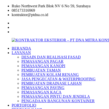
Skip
Ruko Northwest Park Blok NV 6 No 59, Surabaya
to
085173316969
content
kontraktor@ptdna.co.id
facebook
instagram
linkedin
BERANDA
KONTRAKTOR
LAYANAN
EKSTERIOR
DESAIN DAN REALISASI FASAD
–
PEMASANGAN PAGAR
PT
PEMASANGAN KANOPI
DNA
PEMBUATAN TAMAN
MITRA
PEMBUATAN KOLAM RENANG
KONSTRUKSI
JASA PENGECATAN & WATERPROOFING
–
PEMBUATAN DRAINASE LAHAN
SURABAYA
PEMASANGAN PAVING
PEMASANGAN KACA
PEMASANGAN PINTU DAN JENDELA
PENGADAAN BANGUNAN KONTAINER
PORTOFOLIO