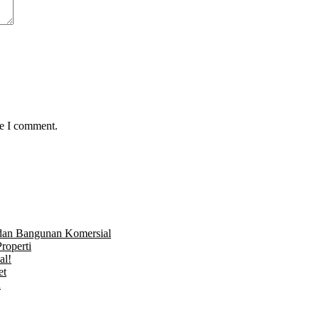
me I comment.
 dan Bangunan Komersial
roperti
al!
et
n