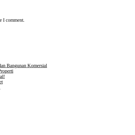
me I comment.
 dan Bangunan Komersial
roperti
al!
et
n