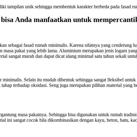
iki tampilan unik sehingga membentuk karakter berbeda pada fasad ru
 bisa Anda manfaatkan untuk mempercantik
kan sebagai fasad rumah minimalis. Karena sifatnya yang cenderung 
dan masa pakai yang lebih lama. Aluminium merupakan jenis logam yang
ial sangat murah dan dapat dicat ulang minimal satu tahun sekali untu
ur minimalis. Selain itu mudah dibentuk sehingga sangat fleksibel untu
g tahap terhadap oksidasi. Seng juga merupakan pilihan material yang
rgantung masa pakainya. Sehingga bisa digunakan untuk rumah tradis
al ini sangat cocok bila dikombinasikan dengan kayu, beton, batu, kaca